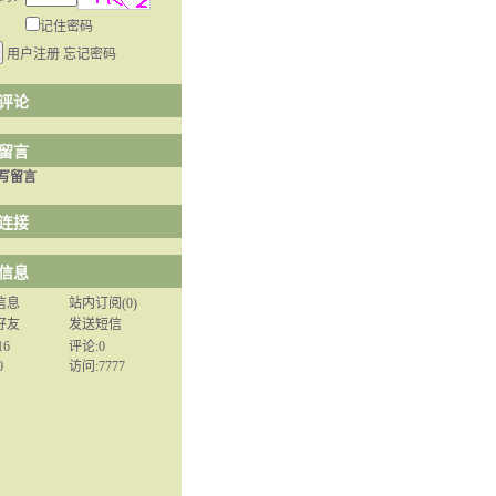
记住密码
用户注册
忘记密码
评论
留言
写留言
连接
信息
信息
站内订阅(0)
好友
发送短信
16
评论:0
0
访问:
7777