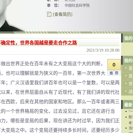
职 称：
研究员
单 位：
中国社会科学院
[查看简历]
我的
不确定性，世界各国越是要走合作之路
2021/3/19 10:28:00
我的
年做出世界正处在百年未有之大变局这个大的判断，
0
首
面，也可以理解就是为狭义的一百年，第一次世界大
推荐
其
一百年；广义汉语里我们讲百年也可以是一个复数，可以是两
世
战
代以来，在世界层面自从有了近现代，有了我们讲的现代社
早在西欧，后来在其他的国家和地区。那么一百年或者两三
最新
大的一个世界格局的变化，过去没见过，且它还在进行当
“
新
动力，哪些是变局的后果，现在讲还为时过早，因为我们正
考
当
有大变局之中。这个变局还要持续多长时间，还要经历多少