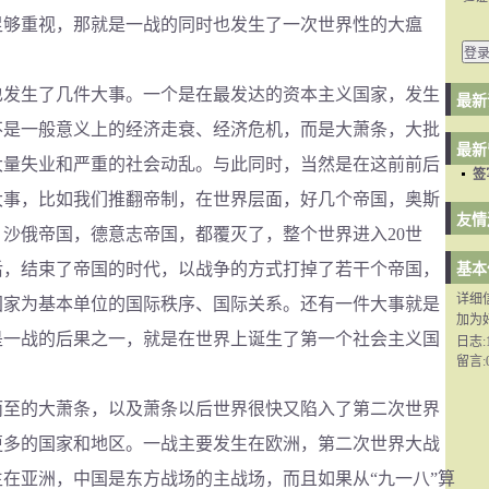
足够重视，那就是一战的同时也发生了一次世界性的大瘟
生了几件大事。一个是在最发达的资本主义国家，发生
最新
不是一般意义上的经济走衰、经济危机，而是大萧条，大批
最新
大量失业和严重的社会动乱。与此同时，当然是在这前前后
签
大事，比如我们推翻帝制，在世界层面，好几个帝国，奥斯
友情
沙俄帝国，德意志帝国，都覆灭了，整个世界进入20世
后，结束了帝国的时代，以战争的方式打掉了若干个帝国，
基本
详细
国家为基本单位的国际秩序、国际关系。还有一件大事就是
加为
是一战的后果之一，就是在世界上诞生了第一个社会主义国
日志:
留言:
的大萧条，以及萧条以后世界很快又陷入了第二次世界
更多的国家和地区。一战主要发生在欧洲，第二次世界大战
在亚洲，中国是东方战场的主战场，而且如果从“九一八”算