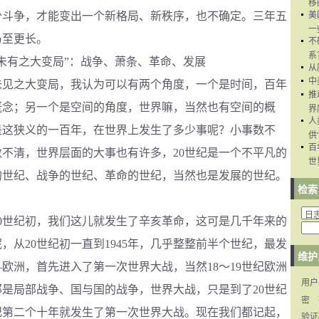
移
少斗争，才能变出一个新格局、新秩序，也不确定。三年五
美
一
乃至更长。
不
系
有之大变局”：战争、萧条、革命、发展
从
中
之大变局，我认为可以有两个角度，一个是时间，百年
推
概念；另一个是空间的角度，世界嘛，当然也有空间的概
界
人
是这狭义的一百年，在世界上发生了多少事呢？小事数不
供
百
不清，世界层面的大事也有许多，20世纪是一个不平凡的
世
的世纪、战争的世纪、革命的世纪，当然也是发展的世纪。
检索
世纪初，我们这儿就发生了辛亥革命，这可是几千年来的
，从20世纪初一直到1945年，几乎整整前半个世纪，最发
维护
欧洲，首先进入了第一次世界大战，当然18～19世纪欧洲
用户
是局部战争、国与国的战争，世界大战，只是到了20世纪
密 
纪第二个十年就发生了第一次世界大战。现在我们都记起，
验证