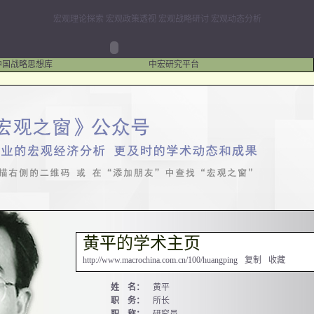
宏观理论探索 宏观政策透视 宏观战略研讨 宏观动态分析
中国战略思想库
中宏研究平台
黄平的学术主页
http://www.macrochina.com.cn/100/huangping
复制
收藏
姓 名：
黄平
职 务：
所长