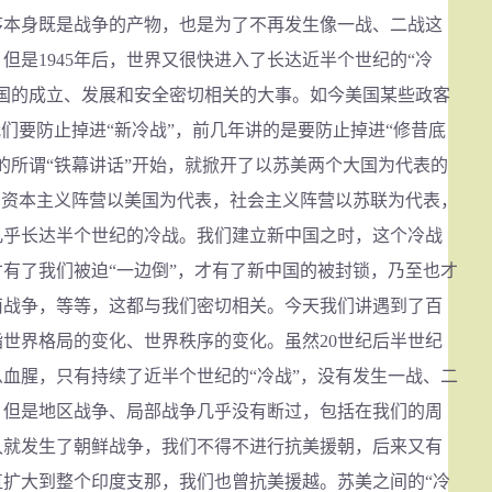
序本身既是战争的产物，也是为了不再发生像一战、二战这
但是1945年后，世界又很快进入了长达近半个世纪的“冷
中国的成立、发展和安全密切相关的大事。如今美国某些政客
我们要防止掉进“新冷战”，前几年讲的是要防止掉进“修昔底
的所谓“铁幕讲话”开始，就掀开了以苏美两个大国为代表的
，资本主义阵营以美国为代表，社会主义阵营以苏联为代表，
几乎长达半个世纪的冷战。我们建立新中国之时，这个冷战
有了我们被迫“一边倒”，才有了新中国的被封锁，乃至也才
南战争，等等，这都与我们密切相关。今天我们讲遇到了百
世界格局的变化、世界秩序的变化。虽然20世纪后半世纪
血腥，只有持续了近半个世纪的“冷战”，没有发生一战、二
，但是地区战争、局部战争几乎没有断过，包括在我们的周
久就发生了朝鲜战争，我们不得不进行抗美援朝，后来又有
直扩大到整个印度支那，我们也曾抗美援越。苏美之间的“冷