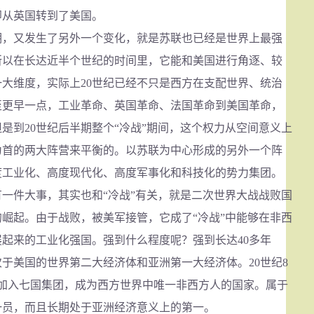
即从英国转到了美国。
，又发生了另外一个变化，就是苏联也已经是世界上最强
所以在长达近半个世纪的时间里，它能和美国进行角逐、较
大维度，实际上20世纪已经不只是西方在支配世界、统治
至更早一点，工业革命、英国革命、法国革命到美国革命，
是到20世纪后半期整个“冷战”期间，这个权力从空间意义上
为首的两大阵营来平衡的。以苏联为中心形成的另外一个阵
度工业化、高度现代化、高度军事化和科技化的势力集团。
件大事，其实也和“冷战”有关，就是二次世界大战战败国
崛起。由于战败，被美军接管，它成了“冷战”中能够在非西
起来的工业化强国。强到什么程度呢？强到长达40多年
于美国的世界第二大经济体和亚洲第一大经济体。20世纪8
经加入七国集团，成为西方世界中唯一非西方人的国家。属于
一员，而且长期处于亚洲经济意义上的第一。