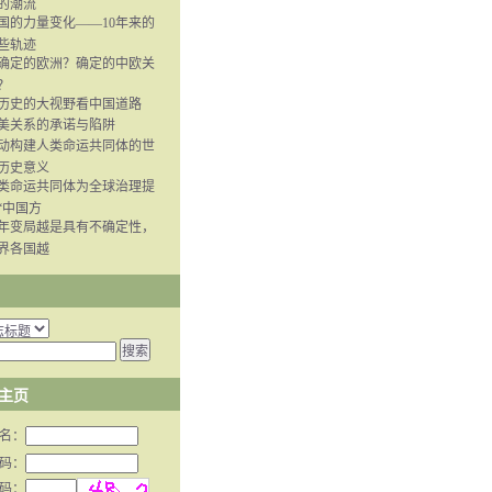
的潮流
国的力量变化——10年来的
些轨迹
确定的欧洲？确定的中欧关
？
历史的大视野看中国道路
美关系的承诺与陷阱
动构建人类命运共同体的世
历史意义
类命运共同体为全球治理提
“中国方
年变局越是具有不确定性，
界各国越
主页
名：
码：
码：