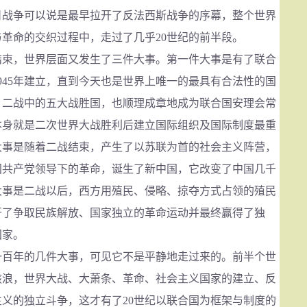
日战争可以说是最早拉开了反法西斯战争的序幕，整个世界
革命的交织过程中，走过了几乎20世纪的前半段。
结束，世界层面又发生了三件大事。第一件大事是有了联合
945年建立，直到今天也是世界上唯一的最具有合法性的国
。二战中的五大战胜国，也顺理成章地成为联合国安理会常
本身就是二次世界大战胜利后建立国际组织及国际制度最重
大事是随着二战结束，产生了以苏联为首的社会主义阵营，
国共产党领导下的革命，诞生了新中国，它改变了中国几千
大事是二战以后，西方用殖民、侵略、掠夺方式占领的殖民
开了争取民族解放、国家独立的革命运动并最终赢得了独
国家。
年的几件大事，可见它不是平静地走过来的。前半个世
骇浪，世界大战、大萧条、革命、社会主义国家的建立、反
义的独立斗争，这才有了20世纪以联合国为框架与制度的