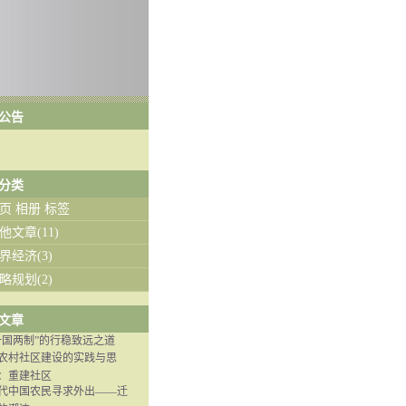
公告
分类
页
相册
标签
他文章(11)
界经济(3)
略规划(2)
文章
一国两制”的行稳致远之道
农村社区建设的实践与思
：重建社区
代中国农民寻求外出——迁